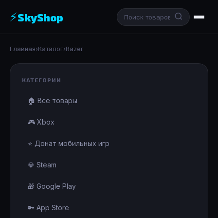
⚡
SkyShop
Главная
›
Каталог
›
Razer
КАТЕГОРИИ
🏠 Все товары
🎮 Xbox
⭐ Донат мобильных игр
💎 Steam
🎁 Google Play
🔑 App Store