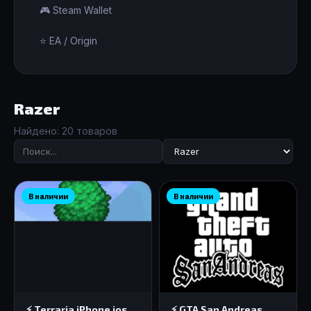
🎮 Steam Wallet
⭐ EA / Origin
Razer
Найдено: 20 товаров
В наличии
В наличии
⚡️ Terraria iPhone ios
⚡️ GTA San Andreas