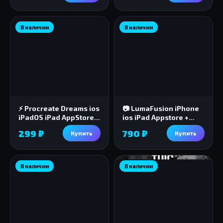
В наличии
В наличии
⚡️ Procreate Dreams ios
📷 LumaFusion iPhone
iPadOS iPad AppStore +
ios iPad Appstore +
🎁🎈
ПОДАРОК 🎁🎈
299 ₽
790 ₽
Купить
Купить
В наличии
В наличии