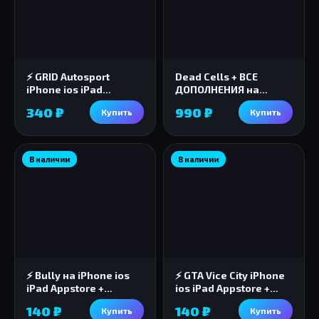
⚡️ GRID Autosport
Dead Cells + ВСЕ
iPhone ios iPad
ДОПОЛНЕНИЯ на
Appstore + ПОДАРОК 🎁
iPhone AppStore ios
340 ₽
990 ₽
Купить
Купить
iPad
В наличии
В наличии
⚡️ Bully на iPhone ios
⚡️ GTA Vice City iPhone
iPad Appstore +
ios iPad Appstore +
ПОДАРОК 🎁🎈
ПОДАРОК🎁🎈
140 ₽
140 ₽
Купить
Купить