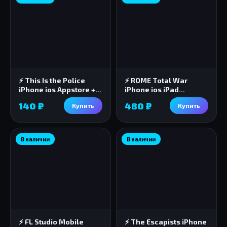
⚡️ This Is the Police
⚡️ ROME Total War
iPhone ios Appstore +
iPhone ios iPad
ПОДАРОК🎁🎈
Appstore + ПОДАРОК 🎁
140 ₽
480 ₽
Купить
Купить
В наличии
В наличии
⚡ FL Studio Mobile
⚡️ The Escapists iPhone