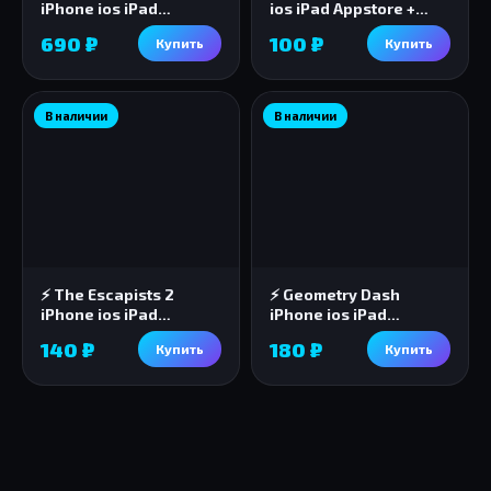
iPhone ios iPad
ios iPad Appstore +
Appstore + БОНУС 🎁
ПОДАРОК🎁🎈
690 ₽
100 ₽
Купить
Купить
В наличии
В наличии
⚡️ The Escapists 2
⚡️ Geometry Dash
iPhone ios iPad
iPhone ios iPad
Appstore + ПОДАРОК🎁
Appstore 🎁🎈
140 ₽
180 ₽
Купить
Купить