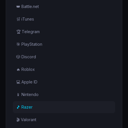
👑 Battle.net
🛒 iTunes
🏆 Telegram
🎯 PlayStation
🎲 Discord
🔥 Roblox
💻 Apple ID
📱 Nintendo
🎵 Razer
🎬 Valorant