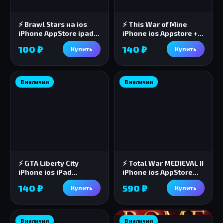
⚡️ Brawl Stars на ios
⚡️ This War of Mine
iPhone AppStore ipad +
iPhone ios Appstore +
БОНУС 🎁🎈
ПОДАРОК 🎁🎈
100 ₽
140 ₽
Купить
Купить
В наличии
В наличии
⚡️ GTA Liberty City
⚡️ Total War MEDIEVAL II
iPhone ios iPad
iPhone ios AppStore
Appstore + БОНУС 🎁
iPad + 🎁
140 ₽
590 ₽
Купить
Купить
В наличии
В наличии