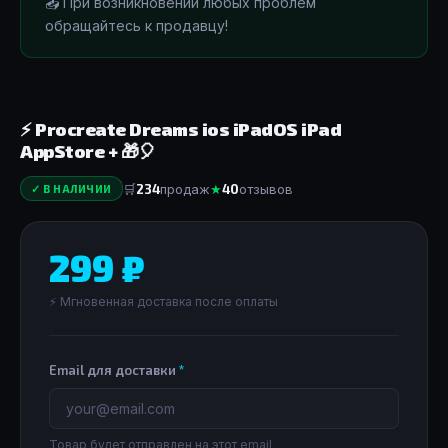
📤 При возникновении любых проблем
обращайтесь к продавцу!
⚡️ Procreate Dreams ios iPadOS iPad
AppStore + 🎁🎈
🛒
234
продаж
★
40
отзывов
✓ В НАЛИЧИИ
299 ₽
⚡ Мгновенная доставка после оплаты
Email для доставки
Товар будет отправлен на этот email