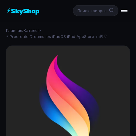
⚡
SkyShop
Главная
›
Каталог
›
⚡️ Procreate Dreams ios iPadOS iPad AppStore + 🎁🎈