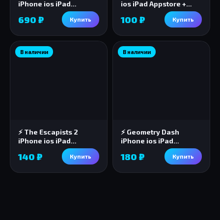
iPhone ios iPad
ios iPad Appstore +
Appstore + БОНУС 🎁
ПОДАРОК🎁🎈
690 ₽
100 ₽
Купить
Купить
В наличии
В наличии
⚡️ The Escapists 2
⚡️ Geometry Dash
iPhone ios iPad
iPhone ios iPad
Appstore + ПОДАРОК🎁
Appstore 🎁🎈
140 ₽
180 ₽
Купить
Купить