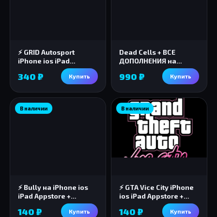
⚡️ GRID Autosport
Dead Cells + ВСЕ
iPhone ios iPad
ДОПОЛНЕНИЯ на
Appstore + ПОДАРОК 🎁
iPhone AppStore ios
340 ₽
990 ₽
Купить
Купить
iPad
В наличии
В наличии
⚡️ Bully на iPhone ios
⚡️ GTA Vice City iPhone
iPad Appstore +
ios iPad Appstore +
ПОДАРОК 🎁🎈
ПОДАРОК🎁🎈
140 ₽
140 ₽
Купить
Купить