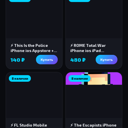
⚡️ This Is the Police
⚡️ ROME Total War
iPhone ios Appstore +
iPhone ios iPad
ПОДАРОК🎁🎈
Appstore + ПОДАРОК 🎁
140 ₽
480 ₽
Купить
Купить
В наличии
В наличии
⚡ FL Studio Mobile
⚡️ The Escapists iPhone