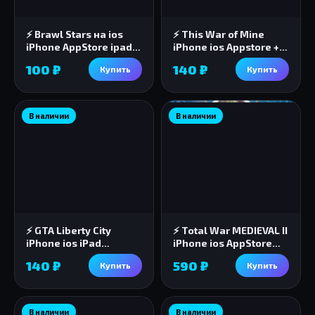
⚡️ Brawl Stars на ios
⚡️ This War of Mine
iPhone AppStore ipad +
iPhone ios Appstore +
БОНУС 🎁🎈
ПОДАРОК 🎁🎈
100 ₽
140 ₽
Купить
Купить
В наличии
В наличии
⚡️ GTA Liberty City
⚡️ Total War MEDIEVAL II
iPhone ios iPad
iPhone ios AppStore
Appstore + БОНУС 🎁
iPad + 🎁
140 ₽
590 ₽
Купить
Купить
В наличии
В наличии