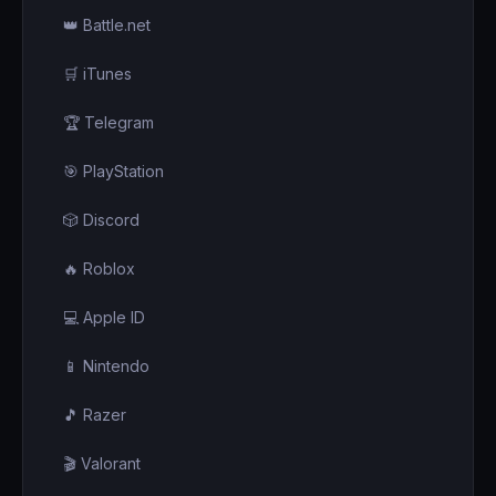
👑 Battle.net
🛒 iTunes
🏆 Telegram
🎯 PlayStation
🎲 Discord
🔥 Roblox
💻 Apple ID
📱 Nintendo
🎵 Razer
🎬 Valorant