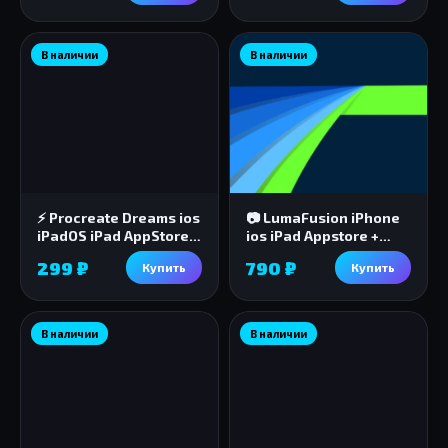
В наличии
В наличии
⚡️ Procreate Dreams ios
📷 LumaFusion iPhone
iPadOS iPad AppStore +
ios iPad Appstore +
🎁🎈
ПОДАРОК 🎁🎈
299 ₽
790 ₽
Купить
Купить
В наличии
В наличии