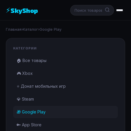
⚡
SkyShop
Главная
›
Каталог
›
Google Play
КАТЕГОРИИ
🏠 Все товары
🎮 Xbox
⭐ Донат мобильных игр
💎 Steam
🎁 Google Play
🔑 App Store